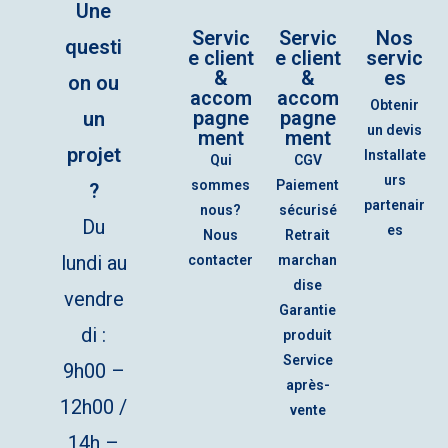
Une
Servic
Servic
Nos
questi
e client
e client
servic
&
&
es
on ou
accom
accom
Obtenir
pagne
pagne
un
un devis
ment
ment
projet
Installate
Qui
CGV
urs
sommes
Paiement
?
partenair
nous?
sécurisé
Du
es
Nous
Retrait
lundi au
contacter
marchan
dise
vendre
Garantie
di :
produit
Service
9h00 –
après-
12h00 /
vente
14h –