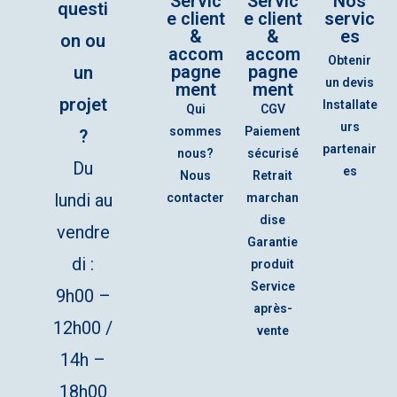
Servic
Servic
Nos
questi
e client
e client
servic
&
&
es
on ou
accom
accom
Obtenir
pagne
pagne
un
un devis
ment
ment
projet
Installate
Qui
CGV
urs
sommes
Paiement
?
partenair
nous?
sécurisé
Du
es
Nous
Retrait
lundi au
contacter
marchan
dise
vendre
Garantie
di :
produit
Service
9h00 –
après-
12h00 /
vente
14h –
18h00