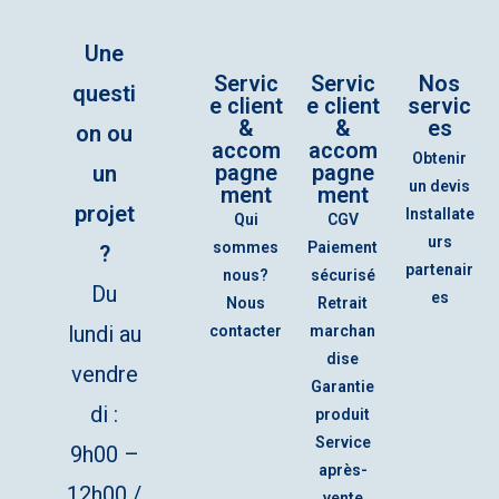
Une
Servic
Servic
Nos
questi
e client
e client
servic
&
&
es
on ou
accom
accom
Obtenir
pagne
pagne
un
un devis
ment
ment
projet
Installate
Qui
CGV
urs
sommes
Paiement
?
partenair
nous?
sécurisé
Du
es
Nous
Retrait
lundi au
contacter
marchan
dise
vendre
Garantie
di :
produit
Service
9h00 –
après-
12h00 /
vente