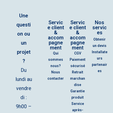
Une
Servic
Servic
Nos
questi
e client
e client
servic
&
&
es
on ou
accom
accom
Obtenir
pagne
pagne
un
un devis
ment
ment
projet
Installate
Qui
CGV
urs
sommes
Paiement
?
partenair
nous?
sécurisé
Du
es
Nous
Retrait
lundi au
contacter
marchan
dise
vendre
Garantie
di :
produit
Service
9h00 –
après-