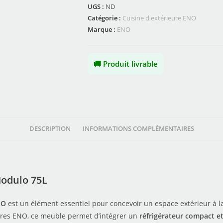
UGS :
ND
Catégorie :
Cuisine d'extérieure ENO
Marque :
ENO
🚚 Produit livrable
DESCRIPTION
INFORMATIONS COMPLÉMENTAIRES
Modulo 75L
NO
est un élément essentiel pour concevoir un espace extérieur à l
aires ENO, ce meuble permet d’intégrer un
réfrigérateur compact e