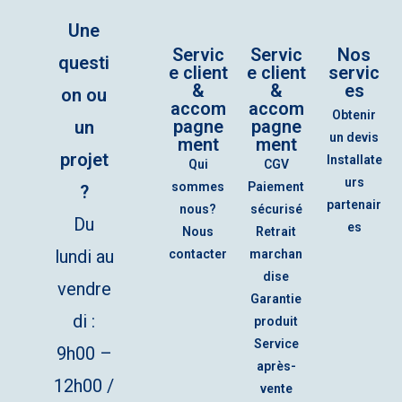
Une
Servic
Servic
Nos
questi
e client
e client
servic
&
&
es
on ou
accom
accom
Obtenir
pagne
pagne
un
un devis
ment
ment
projet
Installate
Qui
CGV
urs
sommes
Paiement
?
partenair
nous?
sécurisé
Du
es
Nous
Retrait
lundi au
contacter
marchan
dise
vendre
Garantie
di :
produit
Service
9h00 –
après-
12h00 /
vente