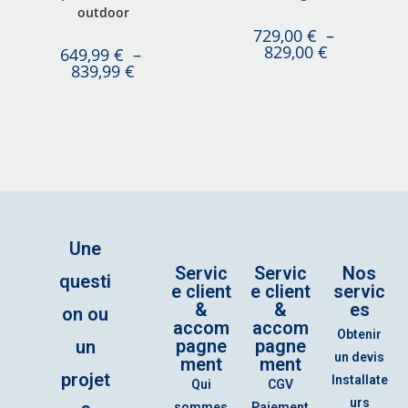
outdoor
729,00
€
–
829,00
€
649,99
€
–
839,99
€
Une
Servic
Servic
Nos
questi
e client
e client
servic
&
&
es
on ou
accom
accom
Obtenir
pagne
pagne
un
un devis
ment
ment
projet
Installate
Qui
CGV
urs
sommes
Paiement