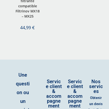
filtrante
compatible
Filtrinov MX18
– MX25
44,99
€
Une
Servic
Servic
Nos
questi
e client
e client
servic
&
&
es
on ou
accom
accom
Obtenir
pagne
pagne
un
un devis
ment
ment