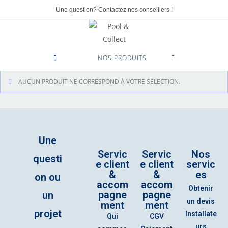
Une question? Contactez nos conseillers !
0
NOS PRODUITS
AUCUN PRODUIT NE CORRESPOND À VOTRE SÉLECTION.
Une
Servic
Servic
Nos
questi
e client
e client
servic
&
&
es
on ou
accom
accom
Obtenir
pagne
pagne
un
un devis
ment
ment
projet
Installate
Qui
CGV
urs