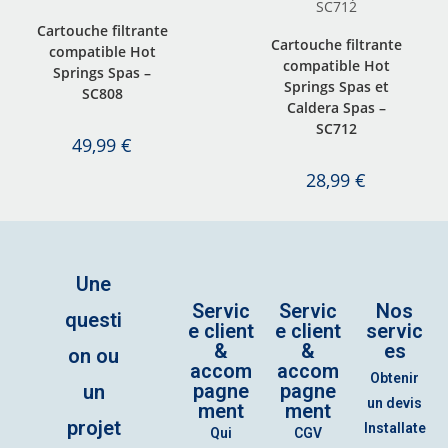
Cartouche filtrante
Cartouche filtrante
compatible Hot
compatible Hot
Springs Spas –
Springs Spas et
SC808
Caldera Spas –
SC712
49,99
€
28,99
€
Une
Servic
Servic
Nos
questi
e client
e client
servic
&
&
es
on ou
accom
accom
Obtenir
pagne
pagne
un
un devis
ment
ment
projet
Installate
Qui
CGV