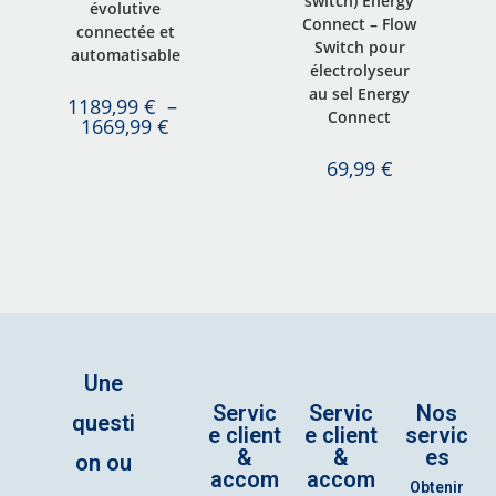
switch) Energy
évolutive
Connect – Flow
connectée et
Switch pour
automatisable
électrolyseur
au sel Energy
1189,99
€
–
Connect
1669,99
€
69,99
€
Une
Servic
Servic
Nos
questi
e client
e client
servic
&
&
es
on ou
accom
accom
Obtenir