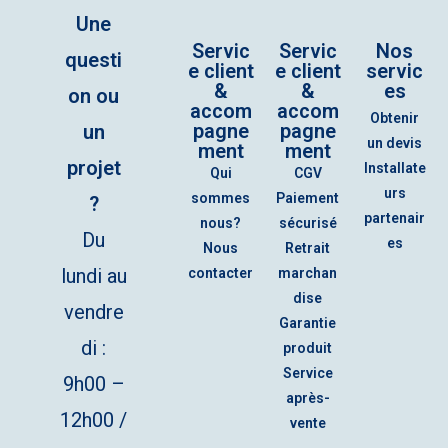
Une
Servic
Servic
Nos
questi
e client
e client
servic
&
&
es
on ou
accom
accom
Obtenir
pagne
pagne
un
un devis
ment
ment
projet
Installate
Qui
CGV
urs
sommes
Paiement
?
partenair
nous?
sécurisé
Du
es
Nous
Retrait
lundi au
contacter
marchan
dise
vendre
Garantie
di :
produit
Service
9h00 –
après-
12h00 /
vente