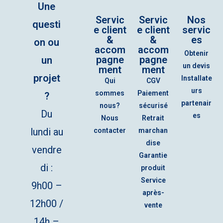
Une
Servic
Servic
Nos
questi
e client
e client
servic
&
&
es
on ou
accom
accom
Obtenir
pagne
pagne
un
un devis
ment
ment
projet
Installate
Qui
CGV
urs
sommes
Paiement
?
partenair
nous?
sécurisé
Du
es
Nous
Retrait
lundi au
contacter
marchan
dise
vendre
Garantie
di :
produit
Service
9h00 –
après-
12h00 /
vente
14h –