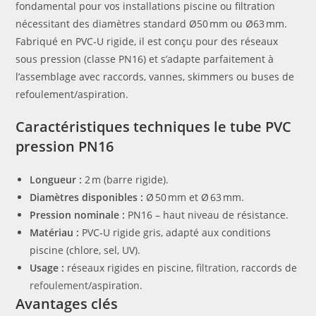
fondamental pour vos installations piscine ou filtration
nécessitant des diamètres standard Ø50 mm ou Ø63 mm.
Fabriqué en PVC‑U rigide, il est conçu pour des réseaux
sous pression (classe PN16) et s’adapte parfaitement à
l’assemblage avec raccords, vannes, skimmers ou buses de
refoulement/aspiration.
Caractéristiques techniques le
tube PVC
pression PN16
Longueur :
2 m (barre rigide).
Diamètres disponibles :
Ø 50 mm et Ø 63 mm.
Pression nominale :
PN16 – haut niveau de résistance.
Matériau :
PVC‑U rigide gris, adapté aux conditions
piscine (chlore, sel, UV).
Usage :
réseaux rigides en piscine,
filtration
, raccords de
refoulement
/aspiration.
Avantages clés