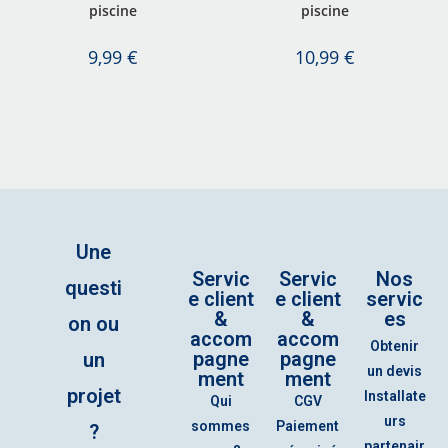
piscine
piscine
9,99
€
10,99
€
Une
Servic
Servic
Nos
questi
e client
e client
servic
&
&
es
on ou
accom
accom
Obtenir
pagne
pagne
un
un devis
ment
ment
projet
Installate
Qui
CGV
urs
sommes
Paiement
?
partenair