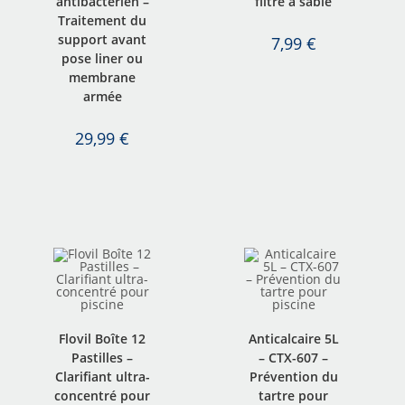
antibactérien –
filtre à sable
Traitement du
support avant
7,99
€
pose liner ou
membrane
armée
29,99
€
Flovil Boîte 12
Anticalcaire 5L
Pastilles –
– CTX-607 –
Clarifiant ultra-
Prévention du
concentré pour
tartre pour