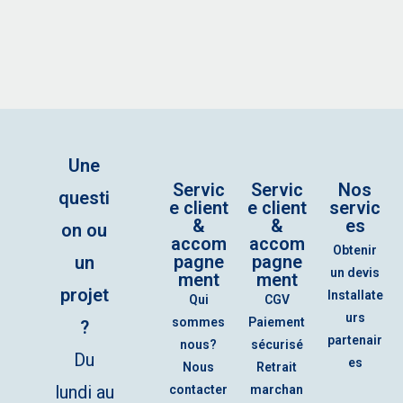
Une
Servic
Servic
Nos
questi
e client
e client
servic
&
&
es
on ou
accom
accom
Obtenir
pagne
pagne
un
un devis
ment
ment
projet
Installate
Qui
CGV
urs
sommes
Paiement
?
partenair
nous?
sécurisé
Du
es
Nous
Retrait
lundi au
contacter
marchan