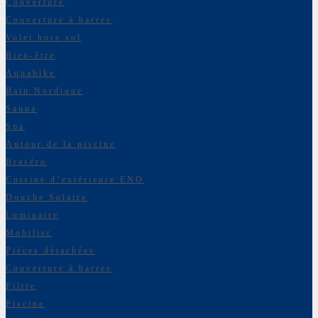
Couverture
Couverture à barres
Volet hors sol
Bien-être
Aquabike
Bain Nordique
Sauna
Spa
Autour de la piscine
Braséro
Cuisine d’extérieure ENO
Douche Solaire
Luminaire
Mobilier
Pièces détachées
Couverture à barres
Filtre
Piscine