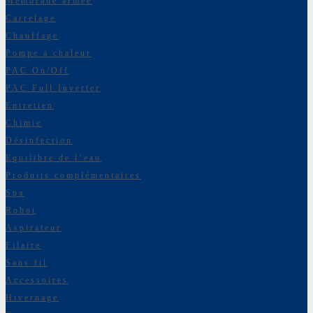
Membrane armée
Carrelage
Chauffage
Pompe à chaleur
PAC On/Off
PAC Full Inverter
Entretien
Chimie
Désinfection
Equilibre de l’eau
Produits complémentaires
Spa
Robot
Aspirateur
Filaire
Sans fil
Accessoires
Hivernage