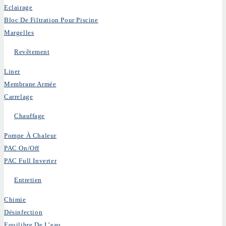
Eclairage
Bloc De Filtration Pour Piscine
Margelles
Revêtement
Liner
Membrane Armée
Carrelage
Chauffage
Pompe À Chaleur
PAC On/Off
PAC Full Inverter
Entretien
Chimie
Désinfection
Equilibre De L’eau