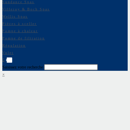
Sundance Spas
Villeroy & Boch Spas
Wellis Spas
Pièces à sceller
Pompe à chaleur
Pompe de filtration
Régulation
Volet
0
Saisissez votre recherche
×