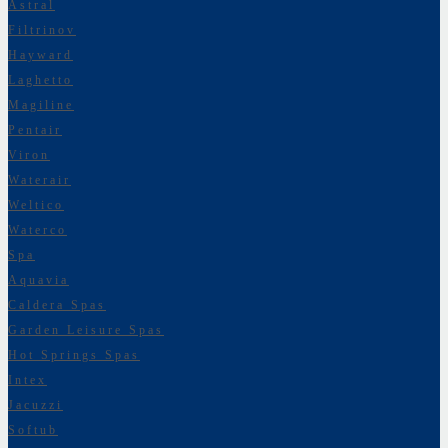
Astral
Filtrinov
Hayward
Laghetto
Magiline
Pentair
Viron
Waterair
Weltico
Waterco
Spa
Aquavia
Caldera Spas
Garden Leisure Spas
Hot Springs Spas
Intex
Jacuzzi
Softub