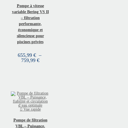
Pompe à vitesse
variable Bering VS II
– filtration
performante,
économique et
silencieuse pour
piscines privées
655,99
€
–
759,99
€
Vue rapide
Pompe de filtration
VBL – Puissance,