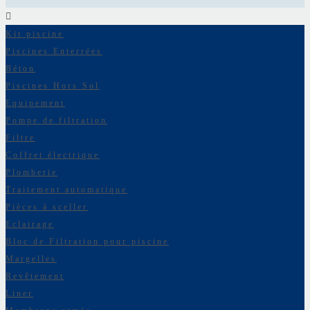
Kit piscine
Piscines Enterrées
Béton
Piscines Hors Sol
Equipement
Pompe de filtration
Filtre
Coffret électrique
Plomberie
Traitement automatique
Pièces à sceller
Eclairage
Bloc de Filtration pour piscine
Margelles
Revêtement
Liner