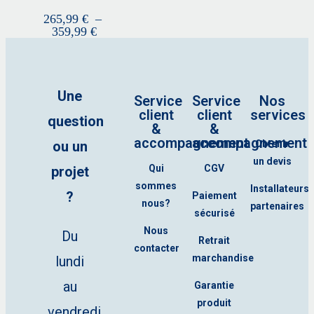
265,99
€
–
359,99
€
Une
Service
Service
Nos
client
client
services
question
&
&
accompagnement
accompagnement
ou un
Obtenir
un devis
Qui
CGV
projet
sommes
Installateurs
?
Paiement
nous?
partenaires
sécurisé
Nous
Du
Retrait
contacter
marchandise
lundi
au
Garantie
produit
vendredi