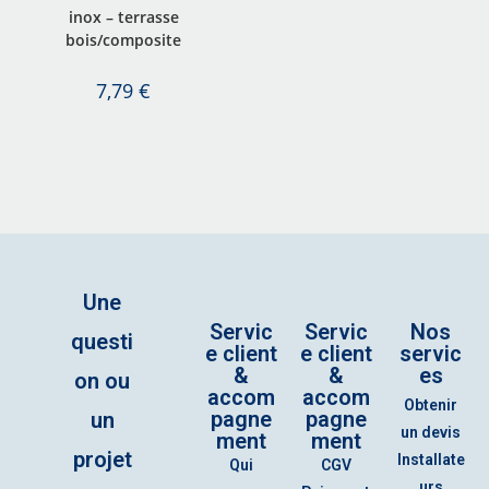
inox – terrasse
bois/composite
7,79
€
Une
Servic
Servic
Nos
questi
e client
e client
servic
&
&
es
on ou
accom
accom
Obtenir
pagne
pagne
un
un devis
ment
ment
projet
Installate
Qui
CGV
urs