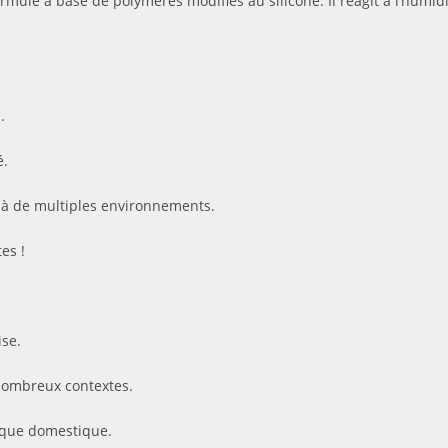
rmulé à base de polymères modifiés au silicone. Il réagit à l’hum
.
é.
 à de multiples environnements.
es !
ise.
 nombreux contextes.
l que domestique.