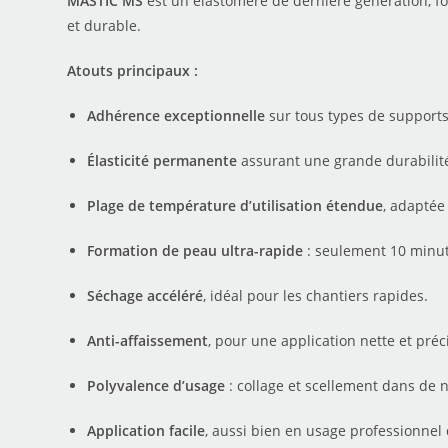
MASTIC MS
est un élastomère de dernière génération, fo
et durable.
Atouts principaux :
Adhérence exceptionnelle
sur tous types de supports
Élasticité permanente
assurant une grande durabilit
Plage de température d’utilisation étendue
, adaptée
Formation de peau ultra-rapide
: seulement 10 minut
Séchage accéléré
, idéal pour les chantiers rapides.
Anti-affaissement
, pour une application nette et préc
Polyvalence d’usage
: collage et scellement dans de
Application facile
, aussi bien en usage professionne