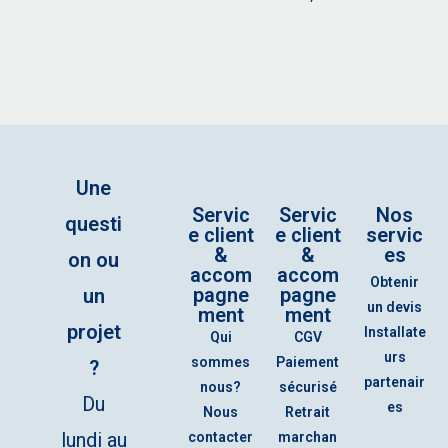
Une
Servic
Servic
Nos
questi
e client
e client
servic
&
&
es
on ou
accom
accom
Obtenir
pagne
pagne
un
un devis
ment
ment
projet
Installate
Qui
CGV
urs
sommes
Paiement
?
partenair
nous?
sécurisé
Du
es
Nous
Retrait
lundi au
contacter
marchan