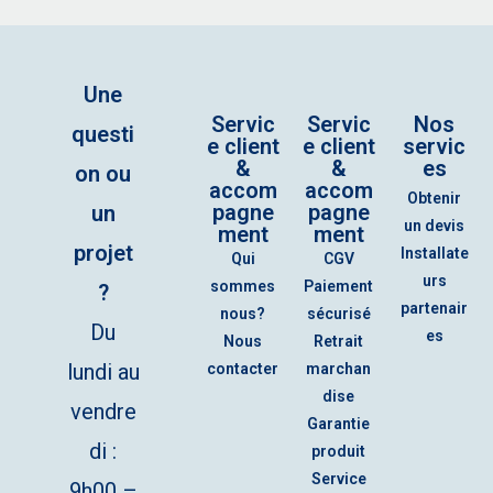
Une
Servic
Servic
Nos
questi
e client
e client
servic
&
&
es
on ou
accom
accom
Obtenir
pagne
pagne
un
un devis
ment
ment
projet
Installate
Qui
CGV
urs
sommes
Paiement
?
partenair
nous?
sécurisé
Du
es
Nous
Retrait
lundi au
contacter
marchan
dise
vendre
Garantie
di :
produit
Service
9h00 –