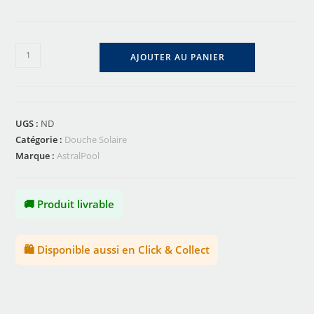
AJOUTER AU PANIER
UGS :
ND
Catégorie :
Douche Solaire
Marque :
AstralPool
🚚 Produit livrable
🛍️ Disponible aussi en Click & Collect