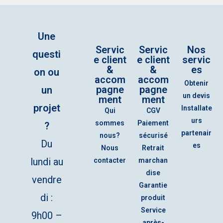
Une
Servic
Servic
Nos
questi
e client
e client
servic
&
&
es
on ou
accom
accom
Obtenir
pagne
pagne
un
un devis
ment
ment
projet
Installate
Qui
CGV
urs
sommes
Paiement
?
partenair
nous?
sécurisé
Du
es
Nous
Retrait
lundi au
contacter
marchan
dise
vendre
Garantie
di :
produit
Service
9h00 –
après-