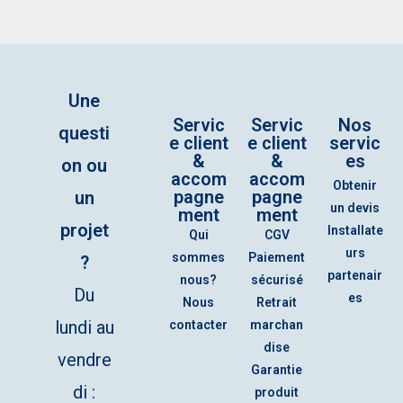
Une
Servic
Servic
Nos
questi
e client
e client
servic
&
&
es
on ou
accom
accom
Obtenir
pagne
pagne
un
un devis
ment
ment
projet
Installate
Qui
CGV
urs
sommes
Paiement
?
partenair
nous?
sécurisé
Du
es
Nous
Retrait
lundi au
contacter
marchan
dise
vendre
Garantie
di :
produit