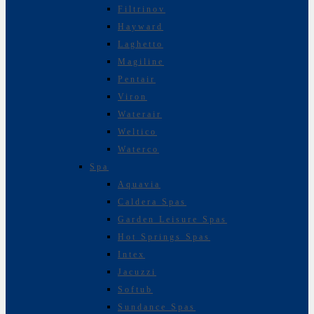
Filtrinov
Hayward
Laghetto
Magiline
Pentair
Viron
Waterair
Weltico
Waterco
Spa
Aquavia
Caldera Spas
Garden Leisure Spas
Hot Springs Spas
Intex
Jacuzzi
Softub
Sundance Spas