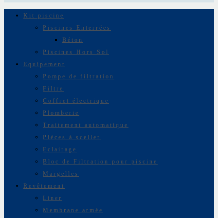
Kit piscine
Piscines Enterrées
Béton
Piscines Hors Sol
Equipement
Pompe de filtration
Filtre
Coffret électrique
Plomberie
Traitement automatique
Pièces à sceller
Eclairage
Bloc de Filtration pour piscine
Margelles
Revêtement
Liner
Membrane armée