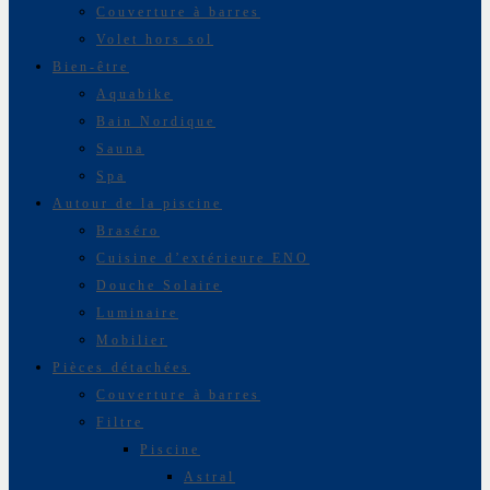
Couverture à barres
Volet hors sol
Bien-être
Aquabike
Bain Nordique
Sauna
Spa
Autour de la piscine
Braséro
Cuisine d’extérieure ENO
Douche Solaire
Luminaire
Mobilier
Pièces détachées
Couverture à barres
Filtre
Piscine
Astral