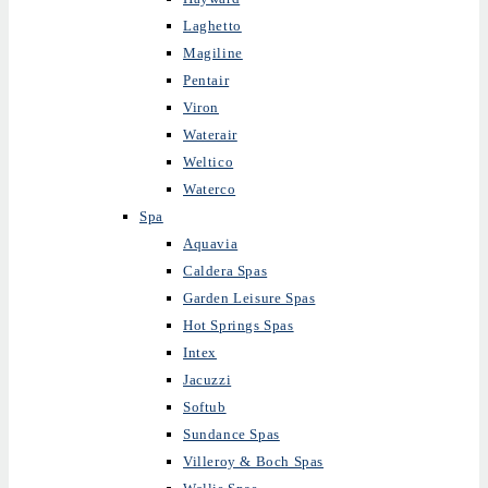
Laghetto
Magiline
Pentair
Viron
Waterair
Weltico
Waterco
Spa
Aquavia
Caldera Spas
Garden Leisure Spas
Hot Springs Spas
Intex
Jacuzzi
Softub
Sundance Spas
Villeroy & Boch Spas