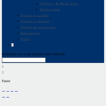
Villeroy & Boch Spas
Wellis Spas
Pièces à sceller
Pompe à chaleur
Pompe de filtration
Régulation
Volet
0
Rechercher sur ce site
Saisissez votre recherche
×
×
Panier