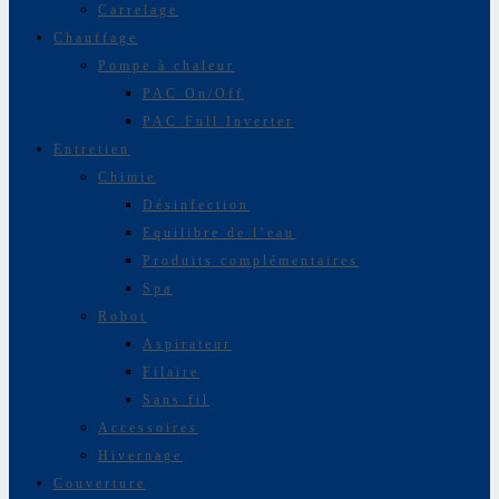
Carrelage
Chauffage
Pompe à chaleur
PAC On/Off
PAC Full Inverter
Entretien
Chimie
Désinfection
Equilibre de l’eau
Produits complémentaires
Spa
Robot
Aspirateur
Filaire
Sans fil
Accessoires
Hivernage
Couverture